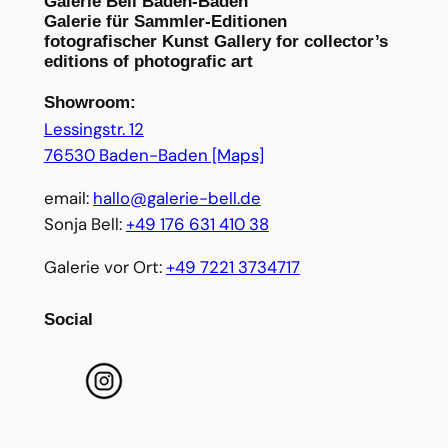
Galerie Bell Baden-Baden
Galerie für Sammler-Editionen
fotografischer Kunst Gallery for collector’s
editions of photografic art
Showroom:
Lessingstr. 12
76530 Baden-Baden [Maps]
email:
hallo@galerie-bell.de
Sonja Bell:
+49 176 631 410 38
Galerie vor Ort:
+49 7221 3734717
Social