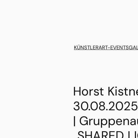
KÜNSTLER
ART-EVENTS
GAL
Horst Kistn
30.08.2025
| Gruppena
„SHARED LI