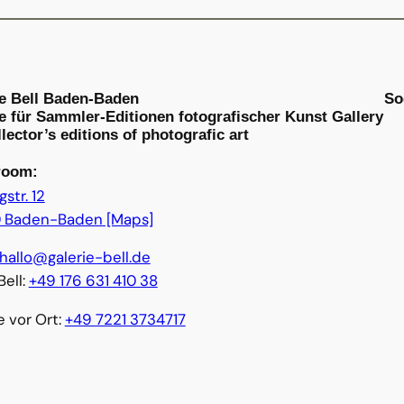
ie Bell Baden-Baden
So
e für Sammler-Editionen fotografischer Kunst Gallery
llector’s editions of photografic art
room:
str. 12
 Baden-Baden [Maps]
hallo@galerie-bell.de
Bell:
+49 176 631 410 38
e vor Ort:
+49 7221 3734717