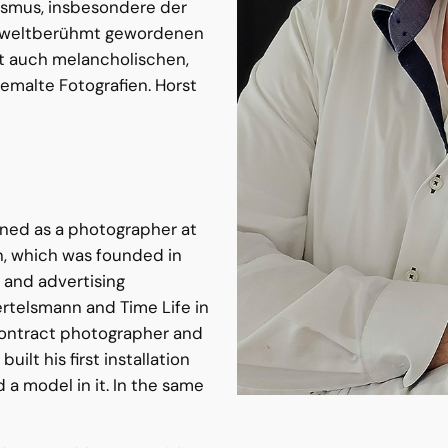
lismus, insbesondere der
s“ weltberühmt gewordenen
ft auch melancholischen,
gemalte Fotografien. Horst
ained as a photographer at
in, which was founded in
 and advertising
ertelsmann and Time Life in
 contract photographer and
uilt his first installation
a model in it. In the same