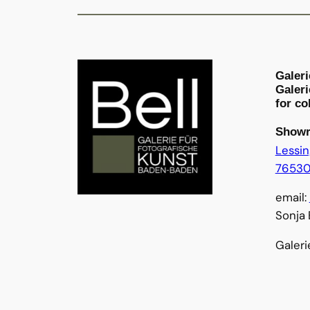
Galer
Galeri
for co
Show
Lessing
76530
email:
Sonja 
Galeri