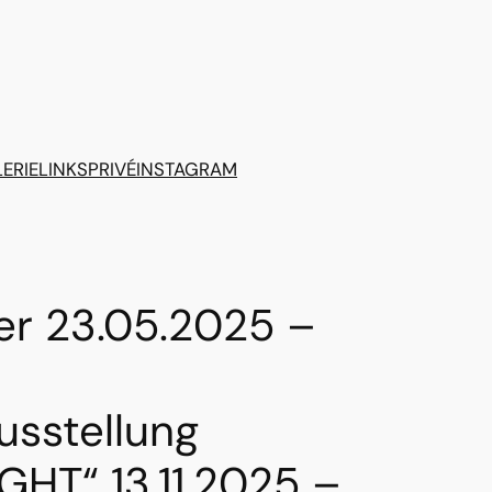
ERIE
LINKS
PRIVÉ
INSTAGRAM
er 23.05.2025 –
usstellung
GHT“ 13.11.2025 –